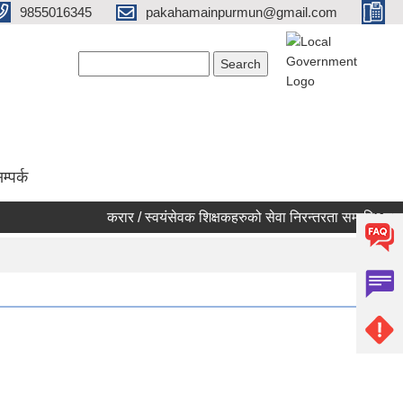
9855016345
pakahamainpurmun@gmail.com
Search form
Search
म्पर्क
करार / स्वयंसेवक शिक्षकहरुको सेवा निरन्तरता सम्बन्धि सूचना।