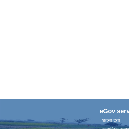
eGov serv
घटना दर्ता