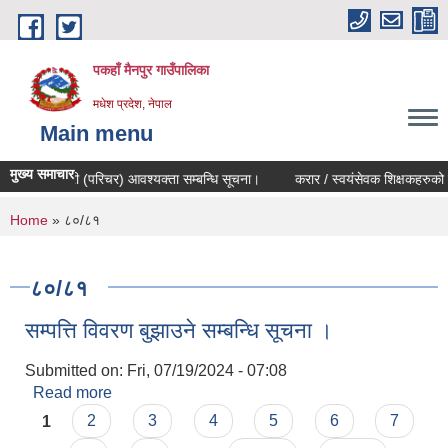
Skip to main content
पकहाँ मैनपुर गाउँपालिका
मधेश प्रदेश, नेपाल
Main menu
मुख्य समाचार
्यालय कर्मचारी (परिचर) आवश्यक्ता सम्बन्धि सूचना।
करार / स्वयंसेवक शिक्षकहरुको सेव
You are here
Home
» ८०/८१
८०/८१
सम्पत्ति विवरण बुझाउने सम्बन्धि सूचना ।
Submitted on:
Fri, 07/19/2024 - 07:08
Read more
about सम्पत्ति विवरण बुझाउने सम्बन्धि सूचना ।
Pages
1
2
3
4
5
6
7