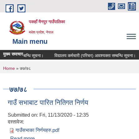
Skip to main content
पकहाँ मैनपुर गाउँपालिका
मधेश प्रदेश, नेपाल
Main menu
मुख्य समाचार
त परीक्षा सम्बन्धि सूचना।
विद्यालय कर्मचारी (परिचर) आवश्यक्ता सम्बन्धि सूचना।
You are here
Home
» ७७/७८
७७/७८
गाउँ सभाबाट पारित नितिगत निर्णय
Submitted on:
Fri, 11/13/2020 - 12:35
दस्तावेज:
गाउँसभाका निर्णयहरु.pdf
Read more
about गाउँ सभाबाट पारित नितिगत निर्णय